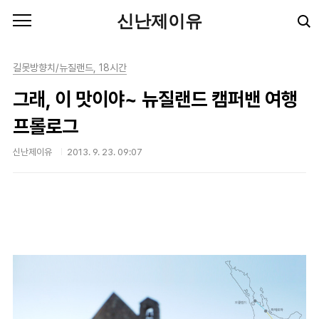
본문 바로가기
신난제이유
길못방향치/뉴질랜드, 18시간
그래, 이 맛이야~ 뉴질랜드 캠퍼밴 여행
프롤로그
신난제이유
2013. 9. 23. 09:07