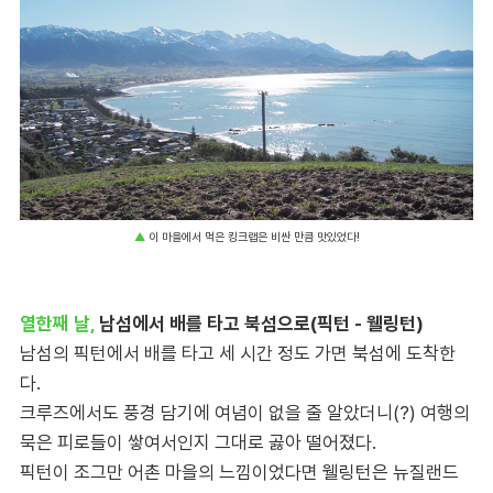
▲
이 마을에서 먹은 킹크랩은 비싼 만큼 맛있었다!
열한째 날,
남섬에서 배를 타고 북섬으로(픽턴 - 웰링턴)
남섬의 픽턴에서 배를 타고 세 시간 정도 가면 북섬에 도착한
다.
크루즈에서도 풍경 담기에 여념이 없을 줄 알았더니(?) 여행의
묵은 피로들이 쌓여서인지 그대로 곯아 떨어졌다.
픽턴이 조그만 어촌 마을의 느낌이었다면 웰링턴은 뉴질랜드