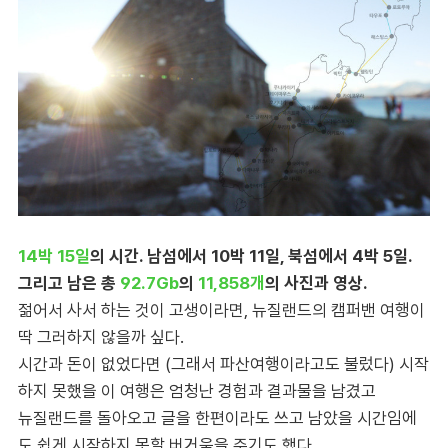
14박 15일
의 시간. 남섬에서 10박 11일, 북섬에서 4박 5일.
그리고 남은 총
92.7Gb
의
11,858개
의 사진과 영상.
젊어서 사서 하는 것이 고생이라면, 뉴질랜드의 캠퍼밴 여행이
딱 그러하지 않을까 싶다.
시간과 돈이 없었다면 (그래서 파산여행이라고도 불렀다) 시작
하지 못했을 이 여행은 엄청난 경험과 결과물을 남겼고
뉴질랜드를 돌아오고 글을 한편이라도 쓰고 남았을 시간임에
도 쉽게 시작하지 못할 버거움을 주기도 했다.