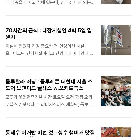
네 약속을 마치고 집에 왔는데, 인터넷이 안 되는
지는 않았다. 찾아보니 49,000원으로 메이저급 대
상황이 발생했다. 휴대폰 데이터도 얼마 남지 않았
회들이 7만 원에서 8만 원까지 가는 마당에 이 정
는데 이 무슨 일인가. 공유기 선을 꽂았다 뺐다 해
도면 나쁘지 않았다. 택배도 받은 러닝패키지에는
봤는데도 인터넷이 잡히질 않아 부랴부랴 고객센터
스폰서인 노스페이스의 기념티와 팀코리아 키링,
70시간의 금식 : 대장게실염 4박 5일 입
에 전화했다. SK 브로드밴드와 SKT 결합상품은
스포츠타월, 짐색, 타투스티커, 안내책자, 배번이
원기
다르다'SKT 인터넷'으로 검색했으니까 당연히 내
들어 있었다...
확실히 알았다.가장 중요한 건 건강이란 사실
가 가입한 것도 브로드밴드인 줄 알았는데, 해당 고
을. 타고난 건강체질이라고 믿었는데 아니었나 보
객센터에서 내 정보를 찾을 수 없다며 SKT 결합상
다. 정말 예상도 못한 채 입원하게 되었다. 오늘 포
품이 아니냐는 답변이 돌아왔다. 같은 SK 아닌가
스팅은 ‘대장’ 이야기라 비위가 약한 분들은 피하면
했는데 담당자님이 친절하게 SKT 고객센터 번호
되지만, 결국 이 글을 검색했다는 건 당신도 게실이
를 다시 알려주셨다. 그렇구나 다른 거였어. 그렇
룰루랄라 러닝 : 룰루레몬 더현대 서울 스
구나? [ 3줄 요약 ]대장게실염은 맹장염과 비슷하
게 다시 SKT 고객센터로 전화했다. 정말 다행인
토어 브랜디드 클래스 w.오키로북스
게 우측 하복부가 아프다. 입원 내내 항생제 링겔을
건, 고장 및 장애 문의와 관련해서는 24시간 응대
모두가 웃었던즐거운 시간 토요일 오전 합정 오키
맞는다. 금식 기간이 생각보다 길다. 시작은 복부
하고 있어서 고객센터..
로북스로 향했다. 굿러너시스터즈 재희님, 룰루레
통증화요일 오전부터 오른쪽 배가 아팠다. 이러다
몬, 오키로북스의 만남이라니 신청버튼을 누를 수
말겠지 생각했는데, 하루 종일 아픔이 계속되었다.
밖에. 감사하게도 클래스에 참여할 수 있어 제품도
최근 나의 고민은 혈압과 부종이었기에 혹시나 신
받고 즐겁게 달리기까지! 요가복 말고 러닝복굿러
장 쪽 문제인가 싶어서 ‘오른쪽 아랫배 통증 신장’
통새우 버거란 이런 것 - 성수 햄버거 맛집
너 재희님의 스토리를 통해 신청한 룰루레몬 더현
키워드를 검색하며 종일 걱정했다. 오후로 갈수록