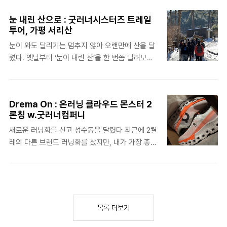
산만 몇 번 오르고 내린 삐약이 트레일 러너에게 첫
이야기는 기회가 되면 한번 더 포스팅하기로. 정말
눈 내린 산으로 : 굿러너시스터즈 트레일
북한산은 쩜.쩜.쩜.. 트런 삐약이의 첫 북한산 방문
나이 먹고(?) 이렇게 달리기 훈련을 받을 줄은 몰랐
투어, 가평 서리산
기등산을 그렇게 좋아하는 편도 아니었고, 작년에
다. 정말. 1년 만에 성장한 삐약이 러너나의 첫 마
눈이 와도 달리기는 멈추지 않아 오랜만에 산을 달
트레일 러닝에 입문하면서 산을 가기 시작한 것이
라톤 대..
렸다. 옛날부터 ‘눈이 내린 산’을 한 번쯤 달려보고
라 나에겐 ‘해발고도’의 개념이 없는 편이다. 애초에
싶었는데, 생각해 보면달려본 적은 없지만, 2010년
거리 감각이 좀 떨어지기도 하고. 전날 굿러너 시스
쯤인가 캐나다에서 설산을 올랐던 기억이 있으니
터즈 5기 훈련 차 굿러너 서울숲점에 갔다 망키님
왜 잊고 있었지. 시스터즈들과 함께 떠나는 첫 트레
의 ‘오세요’ 한마디에 갔을 뿐인데, ‘오세요(빡신 건
Drema On : 온러닝 클라우드 몬스터 2
일 투어였다. 차가 없고, 딱히 동호회 활동을 하는
알아서 감안하고)’라는 속뜻이 있을 줄은 몰랐
론칭 w.굿러너컴퍼니
성향이 아니다 보니 늘 트레일은 익숙한 장소인 ‘용
지. 아무튼 새벽 일찍 일어나 테이핑하고 부지..
새로운 러닝화를 신고 성수동을 달렸다 최근에 2켤
마-아차’만 줄기차게 뛰었는데, 이번 트레일 투어를
레의 다른 브랜드 러닝화를 샀지만, 내가 가장 좋아
통해 ‘가평 서리산’을 처음으로 가 보았다. 오늘의
하는 브랜드는 역시 온러닝이다. 러닝을 막 시작했
코스 가평 서리산 원래 코스라면 서리산-축령산을
을 땐 나이키나 아디다스 같은 스포츠 브랜드 밖에
더해 약 15km. 그러나 축령산 쪽에 눈이 많이 쌓이
몰랐기에 온러닝은 당연히 몰랐다. 나의 첫 번째 온
고 위험해서 그쪽은 가지 않아 대략 12km 정도로
러닝 우연하게 작년 가을쯤 온러닝 코리아가 한국
줄었다. 수요일에 런클럽 25km 러닝 후 다리가 엉
에 정식으로 생기면서 관련 프로모션이 열렸다. 그
망인 상태였던터라 속으로 ‘오히려 좋아’를 외쳤
목록 더보기
때 신었던 것이 온러닝 서퍼. 트라이얼 서비스에 대
다...