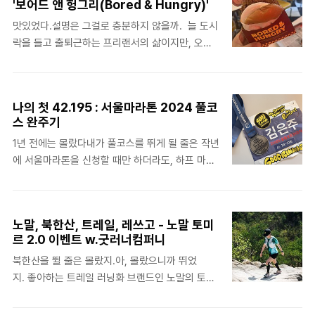
'보어드 앤 헝그리(Bored & Hungry)'
대 서울스토어 브랜디드 클래스. 재희 님이 룰루레
배가 부풀어오르는 느낌이었다. 뭘까, 가스가 찬 건
맛있었다.설명은 그걸로 충분하지 않을까. 늘 도시
몬 앰버서더이기에 이런 멋진 클래스가 이루어진
가. 화장실에..
락을 들고 출퇴근하는 프리랜서의 삶이지만, 오늘
것. 이번 행사는 룰루레몬의 러닝의류를 선물로 받
은 외식으로 새로 생긴 햄버거 집에 가기로 했다.
을 수 있어서 더욱 특별했다. 사전에 방문시간을
이름하여 '보어드 앤 헝그리(Bored & Hungry)'.
정하고 룰루레몬 더 현대점을 찾았다. 요가복의 샤
평소 햄버거를 잘 먹는 편이 아니다 보니까 한 번씩
넬이라고 불리우는 만큼 자주 살 수 없는 의류인데,
나의 첫 42.195 : 서울마라톤 2024 풀코
먹으면 그렇게 맛있을 수가 없다. 맥도널드가 가장
요가가 아니라 러닝하면서 되려 룰루레몬 제품을
스 완주기
무난하지만, 그래도 가끔 먹는 햄버거이므로 일부
입을 기회가 많다니 신기한 일이지. 에듀케이터
1년 전에는 몰랐다내가 풀코스를 뛰게 될 줄은 작년
러 맛있는 것을 찾아보기도 한다. - 웨이팅 있다.
(룰루레몬 직원분들은 이렇게 불리더라..
에 서울마라톤을 신청할 때만 하더라도, 하프 마라
캐치테이블로 미리 예약하면 편하다.- 햄버거는 대
톤을 뛰어본 경험이 없기 때문에 풀코스를 선택하
략 12,000원 대 가격으로 비싼 편, 하지만 맛있
고 딱 그 절반만 뛰고 멈출 생각이었다. 그렇지만
음 - 콘립은 꼭 시켜야 함 세계 최초 NTF 테마 버
삶이 계획대로 흘러가지 않듯, 나도 어쩌다 보니 풀
거 브랜드그간 버거 브랜드 앞에 다양한 미사여구
노말, 북한산, 트레일, 레쓰고 - 노말 토미
코스를 뛰게 되었다. 나의 인생 첫 42.195km, 해
가 붙는 걸 봤지만, 'NTF'가 붙는 건 처음 보았다.
르 2.0 이벤트 w.굿러너컴퍼니
냈다. 요약하자면, 겨울 내내 훈련했다마라톤 신
어떤 메뉴가 맛있을지 찾아보다가 발견한 내용..
북한산을 뛸 줄은 몰랐지.아, 몰랐으니까 뛰었
청을 성공한 후, 처음으로 하프마라톤을 뛰게 되었
지. 좋아하는 트레일 러닝화 브랜드인 노말의 토미
고, 런클럽 훈련에 참여하게 되었다. 한 문장으로
르 2.0 런칭 이벤트이기도 했고, 드디어 트레일 러
정리했지만, 하프 마라톤과 달리 풀코스를 준비하
닝의 시즌이 왔기에 신나게 달려갔는데. 용마아차
는 과정은 정말 쉽지 않았다. 굿러너 런클럽에 대한