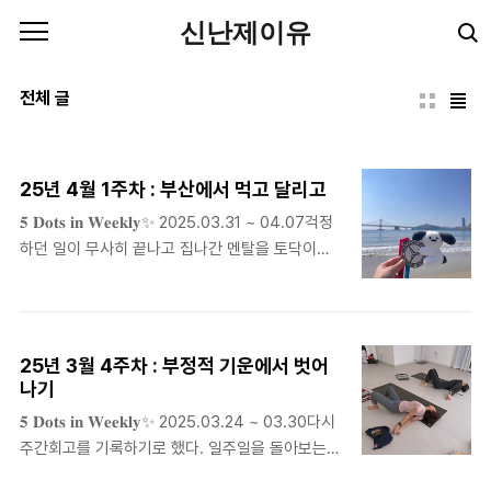
본문 바로가기
신난제이유
전체 글
25년 4월 1주차 : 부산에서 먹고 달리고
𝟓 𝐃𝐨𝐭𝐬 𝐢𝐧 𝐖𝐞𝐞𝐤𝐥𝐲✨ 2025.03.31 ~ 04.07걱정
하던 일이 무사히 끝나고 집나간 멘탈을 토닥이며
보낸 일주일이었다. 봄이 참 가까이에 왔구나 느껴
지기도 했다. ➊ 이주의 러닝 - 벤츠 기브앤레이
스 작년에 이어 올해도 참석. 무다리 크루 사람들과
함께 느긋한 마음으로 뛰었다. 달리기 보다는 먹는
25년 3월 4주차 : 부정적 기운에서 벗어
데 집중한 느낌의 부산행이었지만, 2주 동안 힘들
나기
었던 마음을 달래기엔 좋은 여행이었다. 사진을 많
𝟓 𝐃𝐨𝐭𝐬 𝐢𝐧 𝐖𝐞𝐞𝐤𝐥𝐲✨ 2025.03.24 ~ 03.30다시
이 찍었다고 생각했는데, 생각보다 없더라. 이번에
주간회고를 기록하기로 했다. 일주일을 돌아보는
도 열심히 뛰었던 모양이다. ➋ 이주의 영감 - 아
시간을 갖고 감정을 언어화하는 작업이 익숙해져야
침회식점심회식, 저녁회식은 해봤지만, 아침회식은