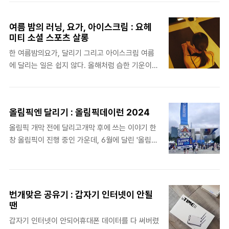
더욱 풍성한 삶을 살아갈 수 있을 거란 생각이 든
처음. 러닝관련 회사의 프로젝트에 참여하면서 다
다. ➊ 이주의 사건 - 추가접수 스트레스가 무척
른 회사와는 다른 몇가지 문화를 경험하고 있다. 서
여름 밤의 러닝, 요가, 아이스크림 : 요헤
큰 작업이고 아직 완결 지어지지 않아 마음이 무겁
로가 달렸던 대회 이야기와..
미티 소셜 스포츠 살롱
다. 하루로 끝내야 할 일이 길어지면서 부정적 감정
한 여름밤의요가, 달리기 그리고 아이스크림 여름
이 종일 괴롭혔다. 이미 일어난 일에 원인을 따지기
에 달리는 일은 쉽지 않다. 올해처럼 습한 기운이
보다 해결책을 마련하는 것이 시급한 일을 알면서
가득한 여름은 특히. 이런저런 달리기 프로그램에
도 끝내 괴롭히는 마음들로부터 멀어지는 것이 어
참가해 보는 건 여름에 혼자 달리는 게 무척이나 어
려워 오랜만에 강제로 잠을 잤다. 꿈에까지 나와서
렵기 때문인데, 이번에 참여한 프로그램은 에너지
심란했다만. 힘을 내서 마무리를 잘 지어야 한
올림픽엔 달리기 : 올림픽데이런 2024
젤로 유명한 '요헤미티의 소셜 스포츠 살롱'이
다. ➋ 이주의 도전 - 아침요가아침 7시 30분 요
다. 신유빈이 먹은 에너지젤요헤미티는 이번 파리
가 수업을 듣기 위해서는 집에서..
올림픽 개막 전에 달리고개막 후에 쓰는 이야기 한
올림픽에서 탁구의 신유빈 선수가 쉬는 타이밍에
창 올림픽이 진행 중인 가운데, 6월에 달린 '올림픽
먹었던 에너지젤로 유명해진 브랜드이지만, 사실
데이런(Olympic Day Run)'에 대한 이야기를 해
그전부터 먹었던 나로서는 구하기 어려워질까 걱정
볼까 한다. 가을까지는 사실상 마라톤 대회에 나갈
이기도 하다. 국내 제품인 데다가, 브랜드 디자인을
생각이 없었는데, 우연하게 CJ 바삭칩 인스타그램
무척 잘해서 예전부터 관심 있게 지켜봤던 브랜드
이벤트에 당첨이 되어 참가권을 받았다. 이벤트에
번개맞은 공유기 : 갑자기 인터넷이 안될
이기에 유명해져서 좋지만, 아니 안 좋기도 한 뭐
당첨되어 달릴 줄은 차마 몰랐지만, 아무튼 이것도
땐
그런 마음. 두 번째 요헤미티 소셜 스포츠 살롱소
경험이다 싶어 참가했다. 괜찮은 레이스 패키지이
갑자기 인터넷이 안되어휴대폰 데이터를 다 써버렸
셜 스포츠 살롱은 이번이 두 번째로,..
벤트에 당첨된 것이다보니 따로 참가비용을 결제하