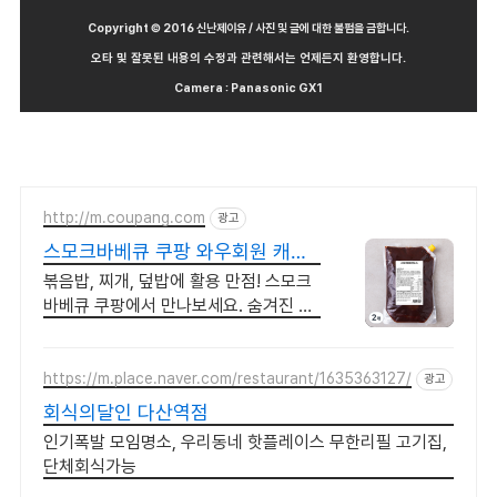
Copyright © 2016 신난제이유 / 사진 및 글에 대한 불펌을 금합니다.
오타 및 잘못된 내용의 수정과 관련해서는 언제든지 환영합니다.
Camera : Panasonic GX1
http://m.coupang.com
광고
스모크바베큐 쿠팡 와우회원 캐시
적립
볶음밥, 찌개, 덮밥에 활용 만점! 스모크
바베큐 쿠팡에서 만나보세요. 숨겨진 요
리 비법 소스, 와우회원 무료반품으로 안
심하고 요리하세요.
https://m.place.naver.com/restaurant/1635363127/
광고
회식의달인 다산역점
인기폭발 모임명소, 우리동네 핫플레이스 무한리필 고기집,
단체회식가능