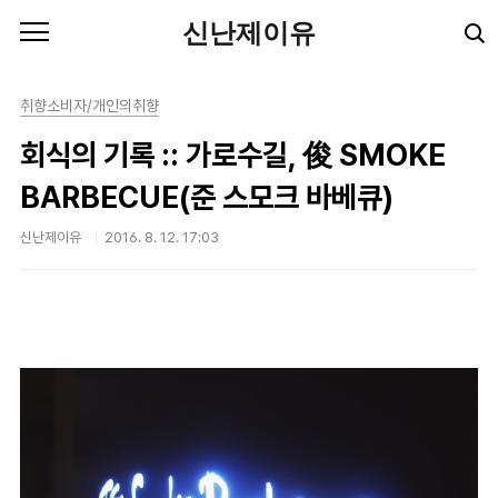
본문 바로가기
신난제이유
취향소비자/개인의취향
회식의 기록 :: 가로수길, 俊 SMOKE
BARBECUE(준 스모크 바베큐)
신난제이유
2016. 8. 12. 17:03