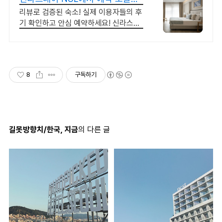
숙박 핫딜!
리뷰로 검증된 숙소! 실제 이용자들의 후
기 확인하고 안심 예약하세요! 신라스테
이
8
구독하기
길못방향치/한국, 지금
의 다른 글