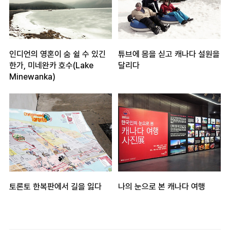
인디언의 영혼이 숨 쉴 수 있긴
튜브에 몸을 싣고 캐나다 설원을
한가, 미네완카 호수(Lake
달리다
Minewanka)
토론토 한복판에서 길을 잃다
나의 눈으로 본 캐나다 여행