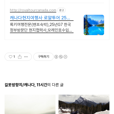
http://royaltourcanada.com
광고
캐나다현지여행사 로얄투어 25년
G7 한국방문단 협력사
록키여행전문(밴프숙박),25년G7 한국
정부방문단 현지협력사,모레인호수입장
허가보유
1
구독하기
길못방향치/캐나다, 11시간
의 다른 글