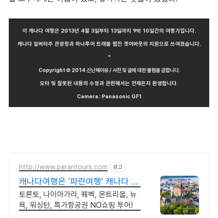
이 캐나다 여행은 2013년 4월 3일부터 13일까지 9박 10일간의 여행기입니다.
캐나다 알버타주 관광청과 하나투어 트래블 웹진 겟어바웃의 지원으로 쓰여졌습니다.
*
Copyright © 2014 신난제이유 / 사진 및 글에 대한 불펌을 금합니다.
오타 및 잘못된 내용의 수정과 관련해서는 언제든지 환영합니다.
Camera : Panasonic GF1
http://www.parantours.com
광고
캐나다여행은 '파란여행' 캐나다 최
대규모 한인여행사
토론토, 나이아가라, 퀘벡, 몬트리올, 뉴
욕, 워싱턴, 특가항공권 NO쇼핑 투어!