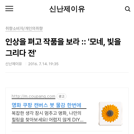
본문 바로가기
신난제이유
취향소비자/개인의취향
인상을 펴고 작품을 보라 :: '모네, 빛을
그리다 전'
신난제이유
2016. 7. 14. 19:35
http://m.coupang.com
광고
명화 쿠팡 캔버스 붓 물감 한번에
복잡한 생각 잠시 멈추고 명화, 나만의
힐링을 찾아보세요! 어렵지 않게 DIY그
림 완성하며 성취감을 경험, 로켓배송으
로 바로 시작!