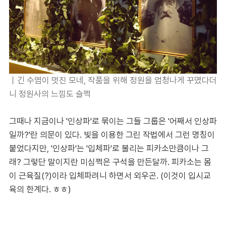
｜
긴 수염이 멋진 모네, 작품을 위해 정원을 엄청나게 꾸몄다더
니 정원사의 느낌도 슬쩍
그때나 지금이나 '인상파'로 묶이는 그들 그룹은 '어째서 인상파
일까?'란 의문이 있다. 빛을 이용한 그린 작법에서 그런 명칭이
붙었다지만, '인상파'는 '입체파'로 불리는 피카소만큼이나 그
래? 그렇단 말이지란 미심쩍은 구석을 만든달까. 피카소는 몸
이 근육질(?)이라 입체파려니 하면서 외우곤. (이것이 입시교
육의 한계다. ㅎㅎ)