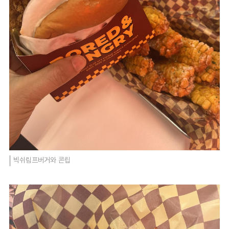
빅쉬림프버거와 콘립