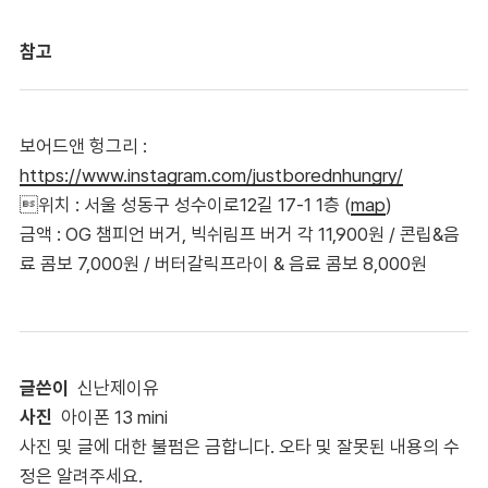
참고
보어드앤 헝그리 :
https://www.instagram.com/justborednhungry/
위치 : 서울 성동구 성수이로12길 17-1 1층 (
map
)
금액 : OG 챔피언 버거, 빅쉬림프 버거 각 11,900원 / 콘립&음
료 콤보 7,000원 / 버터갈릭프라이 & 음료 콤보 8,000원
글쓴이
신난제이유
사진
아이폰 13 mini
사진 및 글에 대한 불펌은 금합니다. 오타 및 잘못된 내용의 수
정은 알려주세요.