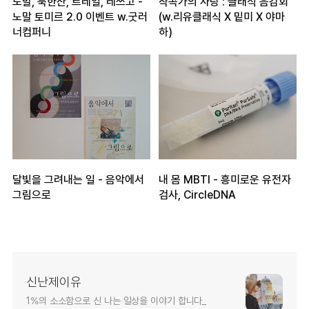
노말, 북한산, 트레일, 레쓰고 -
작곡가의 사랑 : 클래식 음감회
노말 토미르 2.0 이벤트 w.굿러
(w.리유클래식 X 밑미 X 야마
너컴퍼니
하)
달빛을 그려내는 일 - 음악에서
내 몸 MBTI - 흥미로운 유전자
그림으로
검사, CircleDNA
신난제이유
1%의 소소함으로 신 나는 일상을 이야기 합니다_