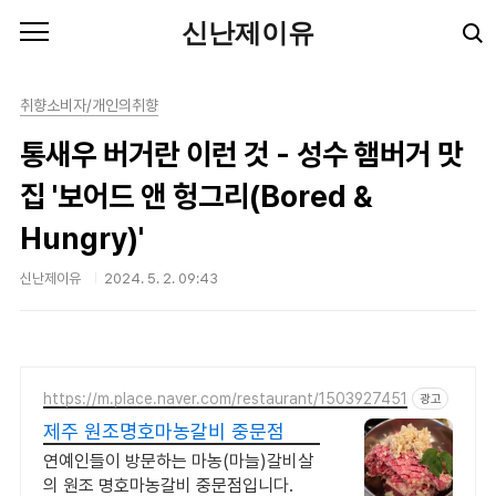
본문 바로가기
신난제이유
취향소비자/개인의취향
통새우 버거란 이런 것 - 성수 햄버거 맛
집 '보어드 앤 헝그리(Bored &
Hungry)'
신난제이유
2024. 5. 2. 09:43
https://m.place.naver.com/restaurant/1503927451
광고
제주 원조명호마농갈비 중문점
연예인들이 방문하는 마농(마늘)갈비살
의 원조 명호마농갈비 중문점입니다.