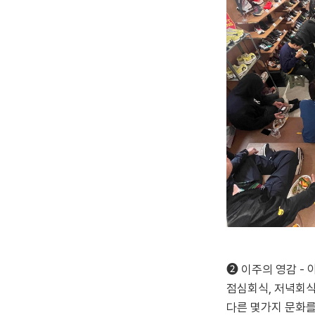
➋ 이주의 영감 -
점심회식, 저녁회식
다른 몇가지 문화를