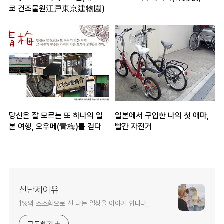
쿄 건조물원江戸東京建物園)
당신은 잘 모르는 또 하나의 일
일본에서 구입한 나의 첫 애마,
본 여행, 오우메(青梅)를 걷다
빨간 자전거
신난제이유
1%의 소소함으로 신 나는 일상을 이야기 합니다_
구독하기