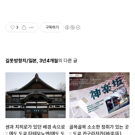
3
구독하기
길못방향치/일본, 3년4개월
의 다른 글
센과 치히로가 있던 배경 속으로
골목골목 소소한 정취가 있는 곳
:: 에도 도쿄 타테모노엔(에도 도
:: 도쿄 카구라자카(神楽坂)