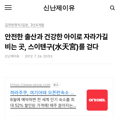
본문 바로가기
신난제이유
길못방향치/일본, 3년4개월
안전한 출산과 건강한 아이로 자라가길
비는 곳, 스이텐구(水天宮)를 걷다
신난제이유
2012. 7. 26. 20:53
https://www.yeogi.com
광고
하라주쿠, 여기어때 오픈런숙소 최
대 81% 할인
8월에 예약하면 전 세계 인기 숙소를 최
대 52% 할인된 가격에! 매주 쏟아지는
다양한 혜택! 앱으로 알림 받고 똑똑하게
숙소 예약하기