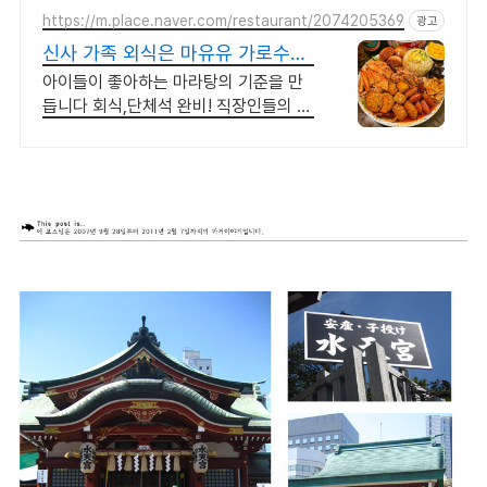
https://m.place.naver.com/restaurant/2074205369
광고
신사 가족 외식은 마유유 가로수길
웨이팅맛집
아이들이 좋아하는 마라탕의 기준을 만
듭니다 회식,단체석 완비! 직장인들의 성
지