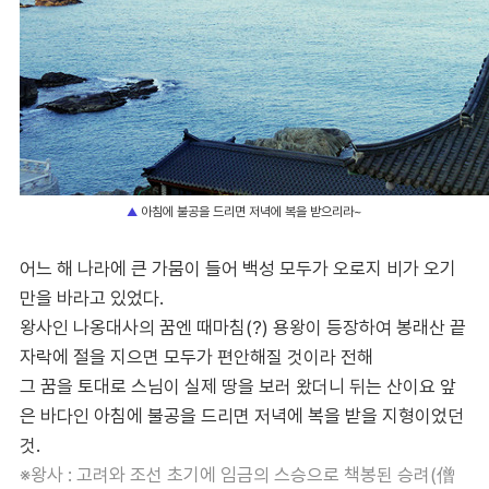
아침에 불공을 드리면 저녁에 복을 받으리라~
▲
어느 해
나라에 큰 가뭄이 들어
백성 모두가 오로지 비가 오기
만을 바라고 있었다.
왕사인
나옹대사의 꿈엔 때마침(?) 용왕이 등장하여 봉래산 끝
자락에 절을 지으면 모두가 편안해질 것이라 전해
그 꿈을 토대로 스님이 실제 땅을 보러 왔더니 뒤는 산이요 앞
은 바다인 아침에 불공을 드리면 저녁에 복을 받을 지형이었던
것.
※왕사 :
고려와 조선 초기에 임금의 스승으로 책봉된 승려(僧