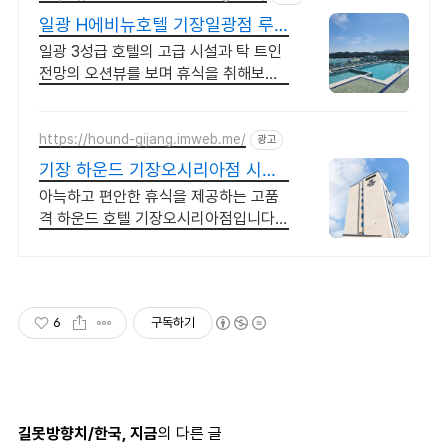
일광 H에비뉴호텔 기장일광점 루
프탑 인피니티 풀(하절기)
일광 3성급 호텔의 고급 시설과 탁 트인
전망의 오션뷰를 보며 휴식을 취해보세
요.
https://hound-gijang.imweb.me/
광고
기장 하운드 기장오시리아점 시네
마룸, 키즈풀, 패밀리풀
아늑하고 편안한 휴식을 제공하는 고품
격 하운드 호텔 기장오시리아점입니다.
조식, 휘트니스센터, 세탁실, 비즈니스센
터 등 무료로 다양한 서비스를 누려보세
요.
6
구독하기
길못방향치/한국, 지금
의 다른 글