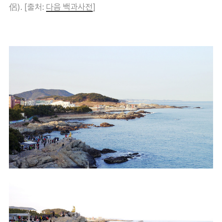
侶). [출처:
다음 백과사전
]