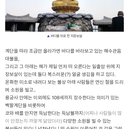
바다를 뒤로 한 지장보살
▲
계단을 따라 조금만 올라가면 바다를 바라보고 있는 해수관음
대불을,
그리고 그 아래는 해가 제일 먼저 떠 오른다는 일출암 위에 지
장보살이 있는데 둘다 복스러운(?) 얼굴 생김을 하고 있다.
온화한 미소로 내려다 보는 불상 아래 사람들은 연신 절을 드리
며 소원을 빌고..
용궁사 안에는 이외에도 108세까지 장수한다는 의미가 있는
백팔계단을 비롯하여
코와 배를 만지면 득남한다는 득남불까지
(어찌나 사람들이 많
이 만졌는지 까맣게 닳았더라)
다양한 소원을 빌 수 있는
불상들이 있으니 넘쳐났으니 막 소원이 이루어질 것 같은 그런