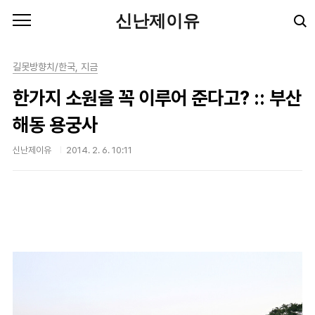
본문 바로가기
신난제이유
길못방향치/한국, 지금
한가지 소원을 꼭 이루어 준다고? :: 부산
해동 용궁사
신난제이유
2014. 2. 6. 10:11