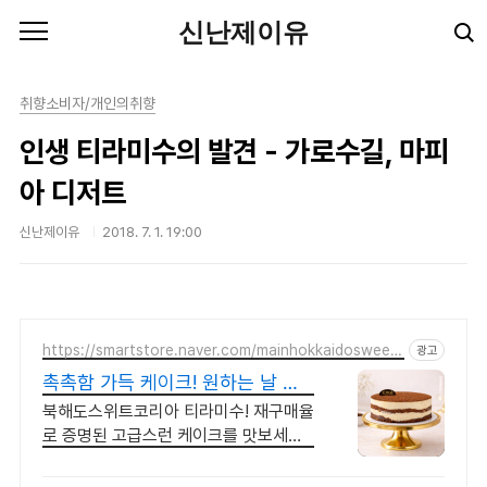
본문 바로가기
신난제이유
취향소비자/개인의취향
인생 티라미수의 발견 - 가로수길, 마피
아 디저트
신난제이유
2018. 7. 1. 19:00
https://smartstore.naver.com/mainhokkaidosweetk
광고
orea
촉촉함 가득 케이크! 원하는 날 선
물하기!
북해도스위트코리아 티라미수! 재구매율
로 증명된 고급스런 케이크를 맛보세요!
당일주문, 당일출고/ 예약배송/ 선물/ 단
체주문/ 명품 케이크의 맛을 전합니다!